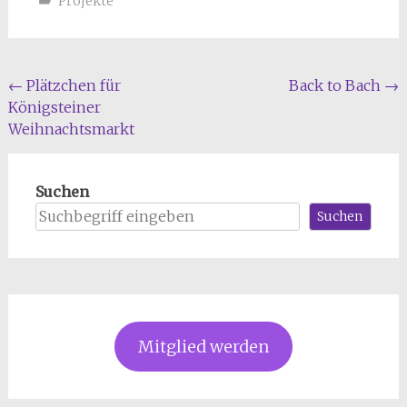
Projekte
Beitragsnavigation
←
Plätzchen für
Back to Bach
→
Königsteiner
Weihnachtsmarkt
Suchen
Suchen
Mitglied werden