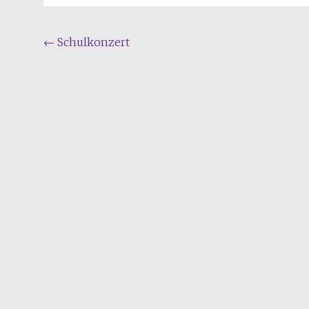
Beitragsnavigation
←
Schulkonzert